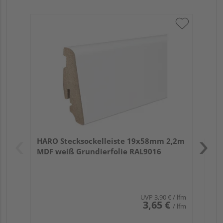
HA
PS
Verk
Hol
HARO Stecksockelleiste 19x58mm 2,2m
Rem
MDF weiß Grundierfolie RAL9016
UVP
3,90 €
/ lfm
3,65 €
/ lfm