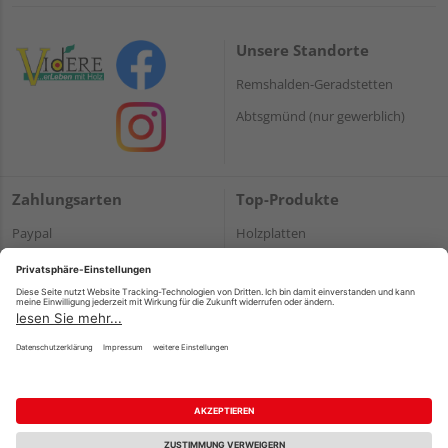
Unsere Standorte
Remshalden-Geradstetten
Abtsgmünd (nur gewerblich)
Zahlungsarten
Top-Produkte
Paypal
Holzplatten
Onlineüberweisung
Massivholz
Kreditkarte
Terrassendielen
Rechnung*
*Bonität vorausgesetzt
Impressum
Datenschutz
AGB
Barrierefreiheitserklärung