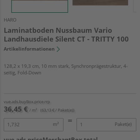
HARO
Laminatboden Nussbaum Vario
Landhausdiele Silent CT - TRITTY 100
Artikelinformationen
128,2 x 19,3 cm, 10 mm stark, Synchronprägestruktur, 4-
seitig, Fold-Down
vue.ads.buyBox.price.rrp
36,45 €
/ m²
(63,13 € / Paket(e))
m²
Paket(e)
vue.ads.priceMerchantBox.total