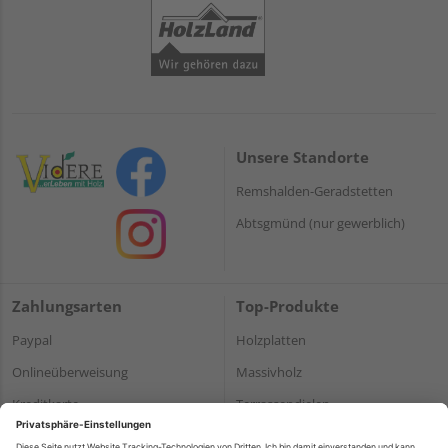
Unsere Standorte
Remshalden-Geradstetten
Abtsgmünd (nur gewerblich)
Zahlungsarten
Top-Produkte
Paypal
Holzplatten
Onlineüberweisung
Massivholz
Kreditkarte
Terrassendielen
Rechnung*