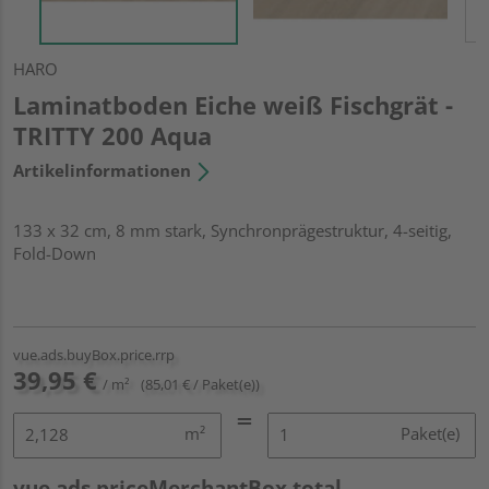
HARO
Laminatboden Eiche weiß Fischgrät -
TRITTY 200 Aqua
Artikelinformationen
133 x 32 cm, 8 mm stark, Synchronprägestruktur, 4-seitig,
Fold-Down
vue.ads.buyBox.price.rrp
39,95 €
/ m²
(85,01 € / Paket(e))
m²
Paket(e)
vue.ads.priceMerchantBox.total