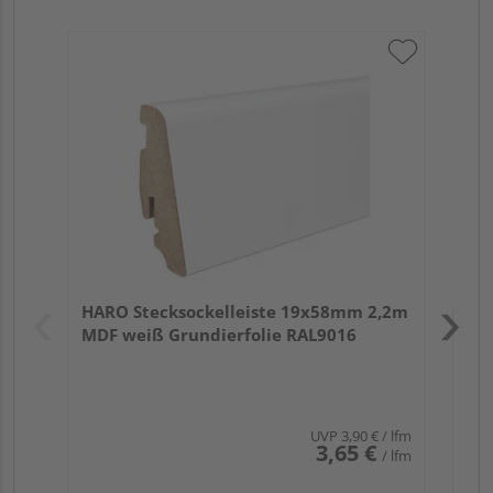
HA
PS
Verk
Hol
HARO Stecksockelleiste 19x58mm 2,2m
Rem
MDF weiß Grundierfolie RAL9016
UVP
3,90 €
/ lfm
3,65 €
/ lfm