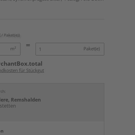
€ / Paket(e))
m²
Paket(e)
rchantBox.total
ndkosten für Stückgut
rch:
dere, Remshalden
stetten
en