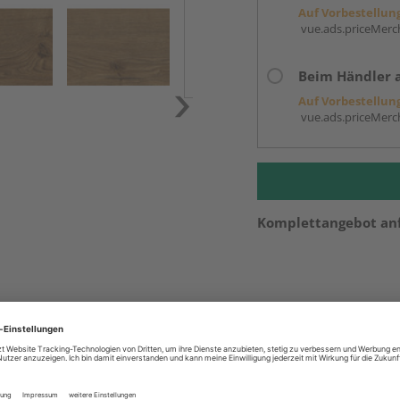
Auf Vorbestellun
vue.ads.priceMerch
Beim Händler 
Auf Vorbestellun
vue.ads.priceMerch
Komplettangebot an