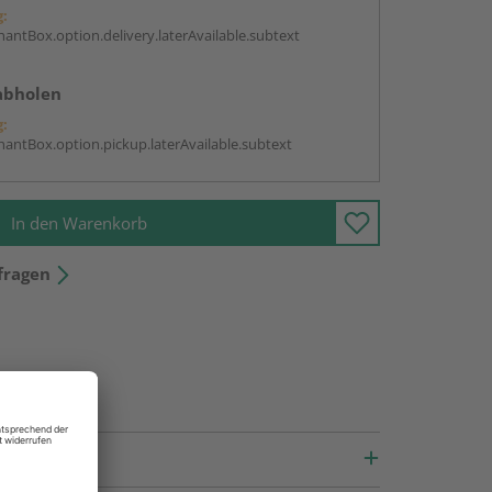
g:
antBox.option.delivery.laterAvailable.subtext
abholen
g:
antBox.option.pickup.laterAvailable.subtext
In den Warenkorb
fragen