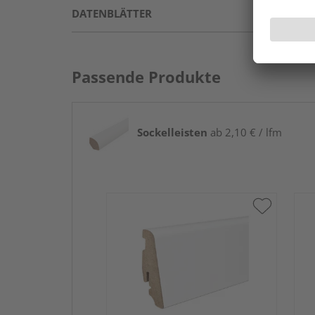
DATENBLÄTTER
Passende Produkte
Sockelleisten
ab 2,10 € / lfm