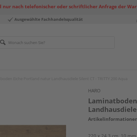
 nur nach telefonischer oder schriftlicher Anfrage der Wa
Ausgewählte Fachhandelsqualität
boden Eiche Portland natur Landhausdiele Silent CT - TRITTY 200 Aqua
HARO
Laminatboden 
Landhausdiele 
Artikelinformatione
220 x 24,3 cm, 10 mm s