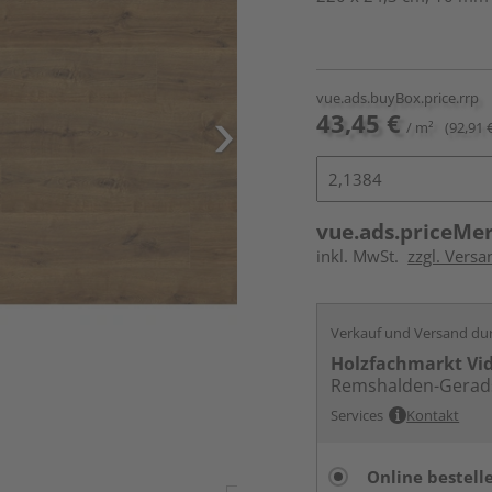
vue.ads.buyBox.price.rrp
43,45 €
/ m²
(92,91 
vue.ads.priceMe
inkl. MwSt.
zzgl. Versa
Verkauf und Versand du
Holzfachmarkt Vi
Remshalden-Gerad
Services
Kontakt
Online bestell