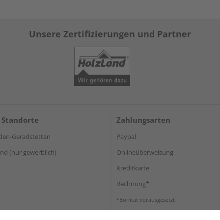
Unsere Zertifizierungen und Partner
 Standorte
Zahlungsarten
den-Geradstetten
Paypal
d (nur gewerblich)
Onlineüberweisung
Kreditkarte
Rechnung*
*Bonität vorausgesetzt