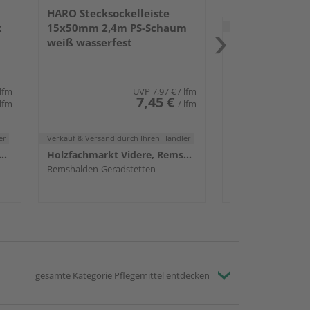
HARO Stecksockelleiste
Verkauf & Versand
du
k
15x50mm 2,4m PS-Schaum
weiß wasserfest
Remshalden-Gerad
 lfm
UVP
7,97 €
/ lfm
7,45 €
 lfm
/ lfm
er
Verkauf & Versand
durch Ihren Händler
achmarkt Videre, Remshalden
Holzfachmarkt Videre, Remshalden
Remshalden-Geradstetten
gesamte Kategorie Pflegemittel entdecken