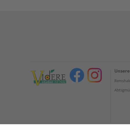
Unsere
Remshal
Abtsgmün