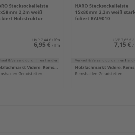
RO Stecksockelleiste
HARO Stecksockelleiste
6x58mm 2,2m weiß
15x80mm 2,2m weiß star
ckiert Holzstruktur
foliert RAL9010
UVP
7,44 €
/ lfm
UVP
7,65 €
/
6,95 €
7,15 €
/ lfm
/
rkauf & Versand
durch Ihren Händler
Verkauf & Versand
durch Ihren Händl
Holzfachmarkt Videre, Remshalden
Holzf
mshalden-Geradstetten
Remshalden-Geradstetten