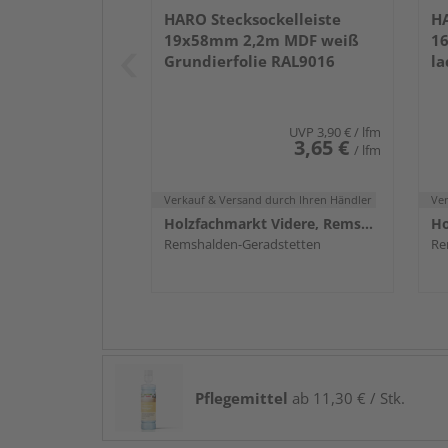
HARO Stecksockelleiste
HA
19x58mm 2,2m MDF weiß
1
Grundierfolie RAL9016
la
UVP
3,90 €
/ lfm
3,65 €
/ lfm
Verkauf & Versand
durch Ihren Händler
Ve
Holzfachmarkt Videre, Remshalden
Remshalden-Geradstetten
Re
Pflegemittel
ab 11,30 € / Stk.