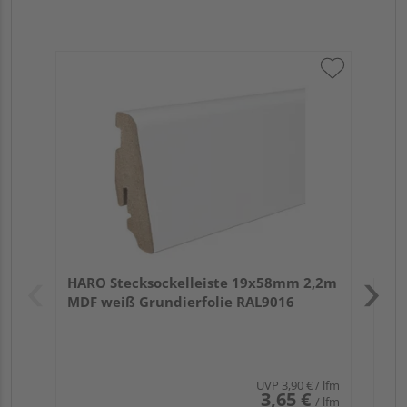
HA
PS
Verk
Hol
HARO Stecksockelleiste 19x58mm 2,2m
Rem
MDF weiß Grundierfolie RAL9016
UVP
3,90 €
/ lfm
3,65 €
/ lfm