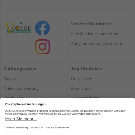
Unsere Standorte
Remshalden-Geradstetten
Abtsgmünd (nur gewerblich)
Zahlungsarten
Top-Produkte
Paypal
Holzplatten
Onlineüberweisung
Massivholz
Kreditkarte
Terrassendielen
Rechnung*
*Bonität vorausgesetzt