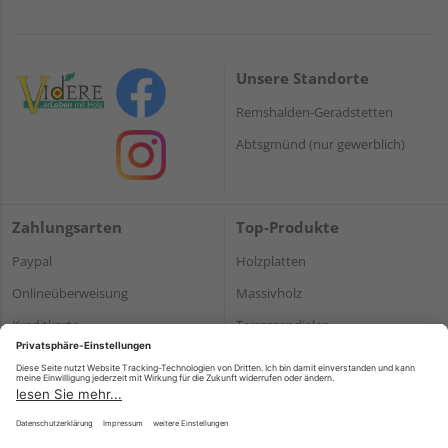
Unsere Standorte
Remshalden-Geradstetten
Abtsgmünd (nur gewerblich)
Zahlungsarten
Top-Produkte
Paypal
Holzplatten
Onlineüberweisung
Massivholz
Kreditkarte
Terrassendielen
Rechnung*
*Bonität vorausgesetzt