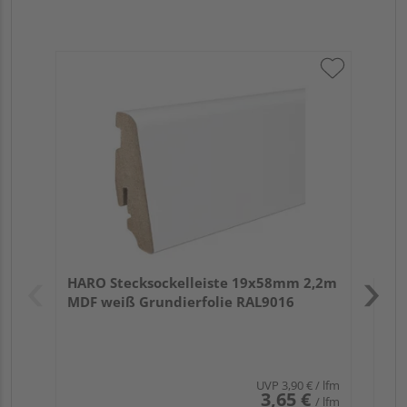
HA
PS
Verk
Hol
HARO Stecksockelleiste 19x58mm 2,2m
Rem
MDF weiß Grundierfolie RAL9016
UVP
3,90 €
/ lfm
3,65 €
/ lfm