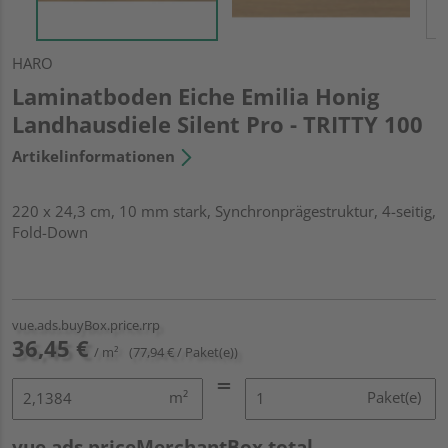
HARO
Laminatboden Eiche Emilia Honig
Landhausdiele Silent Pro - TRITTY 100
Artikelinformationen
220 x 24,3 cm, 10 mm stark, Synchronprägestruktur, 4-seitig,
Fold-Down
vue.ads.buyBox.price.rrp
36,45 €
/ m²
(77,94 € / Paket(e))
m²
Paket(e)
vue.ads.priceMerchantBox.total