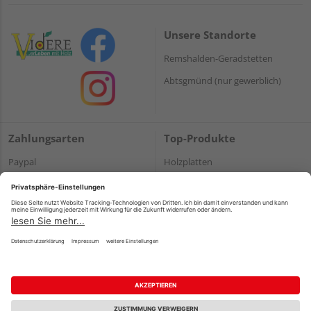
Unsere Standorte
Remshalden-Geradstetten
Abtsgmünd (nur gewerblich)
Zahlungsarten
Top-Produkte
Paypal
Holzplatten
Onlineüberweisung
Massivholz
Kreditkarte
Terrassendielen
Rechnung*
*Bonität vorausgesetzt
Impressum
Datenschutz
AGB
Barrierefreiheitserklärung