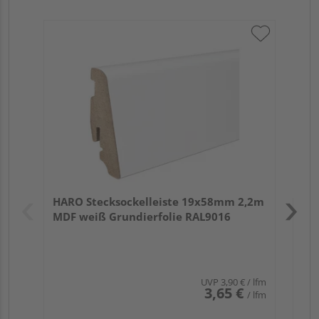
HA
wei
Verk
Hol
HARO Stecksockelleiste 19x58mm 2,2m
Rem
MDF weiß Grundierfolie RAL9016
UVP
3,90 €
/ lfm
3,65 €
/ lfm