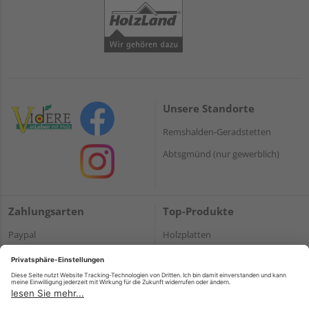
Unsere Standorte
Remshalden-Geradstetten
Abtsgmünd (nur gewerblich)
Zahlungsarten
Top-Produkte
Paypal
Holzplatten
Onlineüberweisung
Massivholz
Kreditkarte
Terrassendielen
Rechnung*