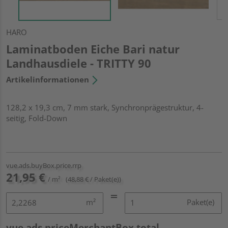
HARO
Laminatboden Eiche Bari natur
Landhausdiele - TRITTY 90
Artikelinformationen
128,2 x 19,3 cm, 7 mm stark, Synchronprägestruktur, 4-
seitig, Fold-Down
vue.ads.buyBox.price.rrp
21,95 €
/ m²
(48,88 € / Paket(e))
m²
Paket(e)
vue.ads.priceMerchantBox.total