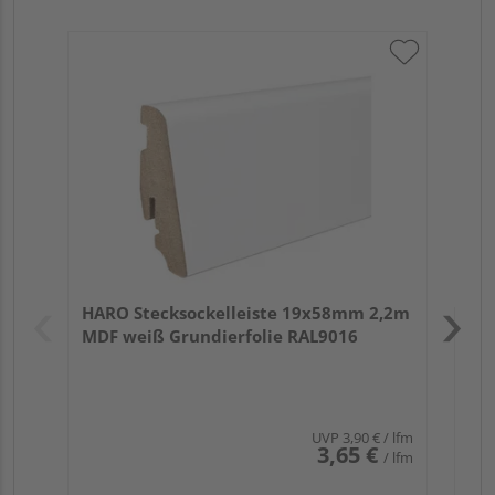
HA
PS
Verk
Hol
HARO Stecksockelleiste 19x58mm 2,2m
Rem
MDF weiß Grundierfolie RAL9016
UVP
3,90 €
/ lfm
3,65 €
/ lfm