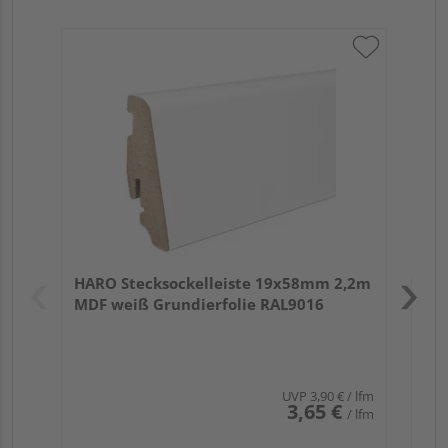
HA
PS
Verk
Hol
HARO Stecksockelleiste 19x58mm 2,2m
Rem
MDF weiß Grundierfolie RAL9016
UVP
3,90 €
/ lfm
3,65 €
/ lfm