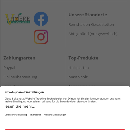
Unsere Standorte
Remshalden-Geradstetten
Abtsgmünd (nur gewerblich)
Zahlungsarten
Top-Produkte
Paypal
Holzplatten
Onlineüberweisung
Massivholz
Kreditkarte
Terrassendielen
Rechnung*
*Bonität vorausgesetzt
Impressum
Datenschutz
AGB
Barrierefreiheitserklärung