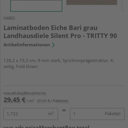
HARO
Laminatboden Eiche Bari grau
Landhausdiele Silent Pro - TRITTY 90
Artikelinformationen
128,2 x 19,3 cm, 9 mm stark, Synchronprägestruktur, 4-
seitig, Fold-Down
vue.ads.buyBox.price.rrp
29,45 €
/ m²
(51,01 € / Paket(e))
m²
Paket(e)
vue.ads.priceMerchantBox.total