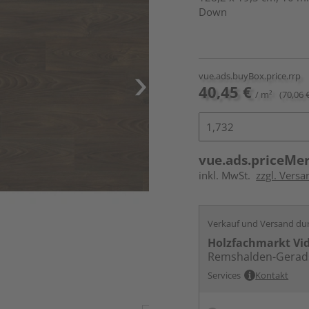
Down
vue.ads.buyBox.price.rrp
40,45 €
/ m²
(70,06 
vue.ads.priceMe
inkl. MwSt.
zzgl. Versa
Verkauf und Versand du
Holzfachmarkt Vi
Remshalden-Gerad
Services
Kontakt