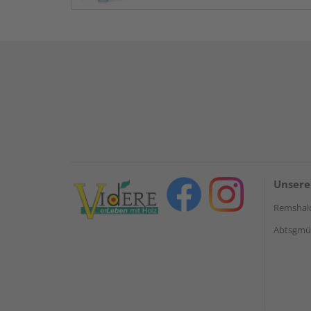
Unsere
Remshal
Abtsgmün