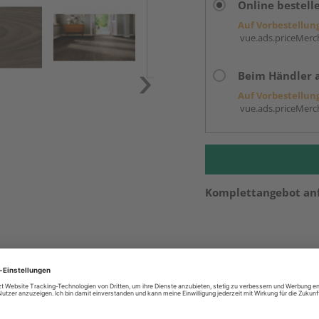
Online bestell
Auf Vorbestellun
vue.ads.priceMerch
Beim Händler 
Auf Vorbestellun
vue.ads.priceMerch
Komplettangebot an