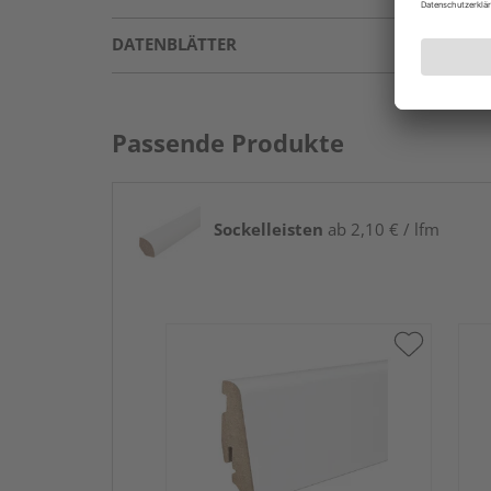
DATENBLÄTTER
Passende Produkte
Sockelleisten
ab 2,10 € / lfm