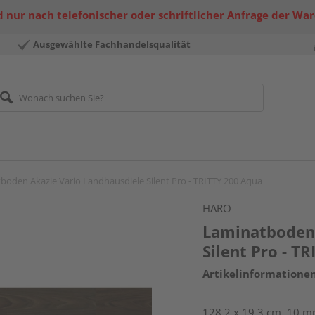
 nur nach telefonischer oder schriftlicher Anfrage der Wa
Ausgewählte Fachhandelsqualität
boden Akazie Vario Landhausdiele Silent Pro - TRITTY 200 Aqua
HARO
Laminatboden 
Silent Pro - T
Artikelinformatione
128,2 x 19,3 cm, 10 mm