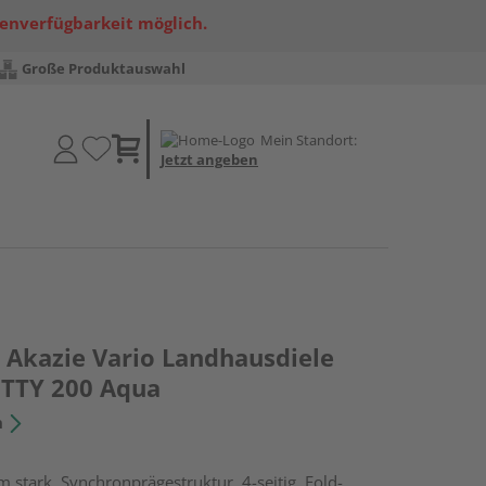
renverfügbarkeit möglich.
Große Produktauswahl
Mein Standort:
Jetzt angeben
Akazie Vario Landhausdiele
RITTY 200 Aqua
n
 stark, Synchronprägestruktur, 4-seitig, Fold-