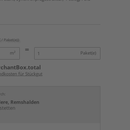
€ / Paket(e))
m²
Paket(e)
rchantBox.total
ndkosten für Stückgut
rch:
dere, Remshalden
stetten