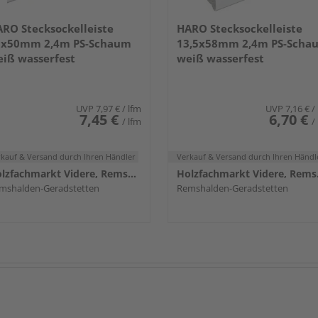
RO Stecksockelleiste
HARO Stecksockelleiste
5x50mm 2,4m PS-Schaum
13,5x58mm 2,4m PS-Scha
iß wasserfest
weiß wasserfest
UVP
7,97 €
/ lfm
UVP
7,16 €
/
7,45 €
6,70 €
/ lfm
/
rkauf & Versand
durch Ihren Händler
Verkauf & Versand
durch Ihren Händl
Holzfachmarkt Videre, Remshalden
Holzf
mshalden-Geradstetten
Remshalden-Geradstetten