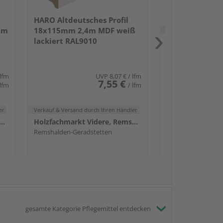
HARO Altdeutsches Profil
Verkauf & Versand
du
um
18x115mm 2,4m MDF weiß
lackiert RAL9010
Remshalden-Gerad
 lfm
UVP
8,07 €
/ lfm
7,55 €
 lfm
/ lfm
er
Verkauf & Versand
durch Ihren Händler
achmarkt Videre, Remshalden
Holzfachmarkt Videre, Remshalden
Remshalden-Geradstetten
gesamte Kategorie Pflegemittel entdecken