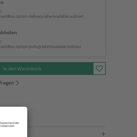
en
g:
antBox.option.delivery.laterAvailable.subtext
abholen
g:
antBox.option.pickup.laterAvailable.subtext
In den Warenkorb
fragen