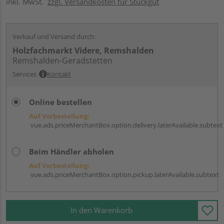
inkl. MwSt.
zzgl. Versandkosten für Stückgut
Verkauf und Versand durch:
Holzfachmarkt Videre, Remshalden
Remshalden-Geradstetten
Services
Kontakt
Online bestellen
Auf Vorbestellung:
vue.ads.priceMerchantBox.option.delivery.laterAvailable.subtext
Beim Händler abholen
Auf Vorbestellung:
vue.ads.priceMerchantBox.option.pickup.laterAvailable.subtext
In den Warenkorb