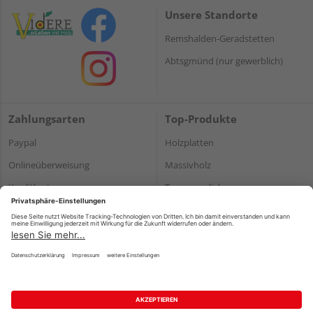
Unsere Standorte
Remshalden-Geradstetten
Abtsgmünd (nur gewerblich)
Zahlungsarten
Top-Produkte
Paypal
Holzplatten
Onlineüberweisung
Massivholz
Kreditkarte
Terrassendielen
Rechnung*
*Bonität vorausgesetzt
Impressum
Datenschutz
AGB
Barrierefreiheitserklärung