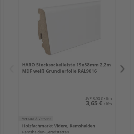
wei
Verk
Hol
HARO Stecksockelleiste 19x58mm 2,2m
Rem
MDF weiß Grundierfolie RAL9016
UVP
3,90 €
/ lfm
3,65 €
/ lfm
Verkauf & Versand
Holzfachmarkt Videre, Remshalden
Remshalden-Geradstetten