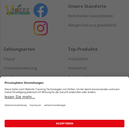
Unsere Standorte
Remshalden-Geradstetten
Abtsgmünd (nur gewerblich)
Zahlungsarten
Top-Produkte
Paypal
Holzplatten
Onlineüberweisung
Massivholz
Kreditkarte
Terrassendielen
Rechnung*
*Bonität vorausgesetzt
Impressum
Datenschutz
AGB
Barrierefreiheitserklärung