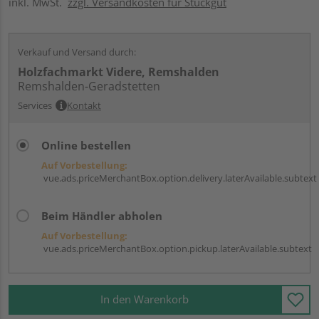
inkl. MwSt.
zzgl. Versandkosten für Stückgut
Verkauf und Versand durch:
Holzfachmarkt Videre, Remshalden
Remshalden-Geradstetten
Services
Kontakt
Online bestellen
Auf Vorbestellung:
vue.ads.priceMerchantBox.option.delivery.laterAvailable.subtext
Beim Händler abholen
Auf Vorbestellung:
vue.ads.priceMerchantBox.option.pickup.laterAvailable.subtext
In den Warenkorb