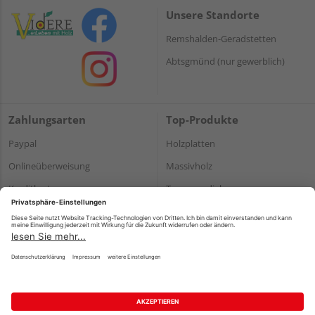
Unsere Standorte
Remshalden-Geradstetten
Abtsgmünd (nur gewerblich)
Zahlungsarten
Top-Produkte
Paypal
Holzplatten
Onlineüberweisung
Massivholz
Kreditkarte
Terrassendielen
Rechnung*
*Bonität vorausgesetzt
Impressum
Datenschutz
AGB
Barrierefreiheitserklärung