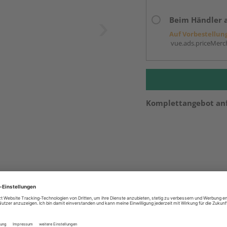
Beim Händler 
Auf Vorbestellun
vue.ads.priceMerch
Komplettangebot an