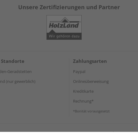
Unsere Zertifizierungen und Partner
 Standorte
Zahlungsarten
den-Geradstetten
Paypal
d (nur gewerblich)
Onlineüberweisung
Kreditkarte
Rechnung*
*Bonität vorausgesetzt
Impressum