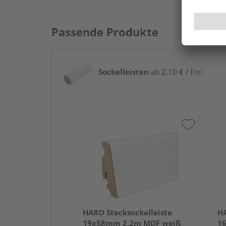
Passende Produkte
Sockelleisten
ab 2,10 € / lfm
HARO Stecksockelleiste
HA
19x58mm 2,2m MDF weiß
1