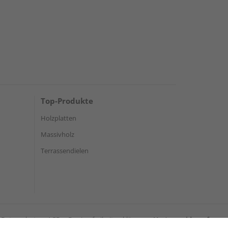
Top-Produkte
Holzplatten
Massivholz
Terrassendielen
Datenschutz
AGB
Barrierefreiheitserklärung
Vertrag widerrufen