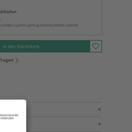
abholen
g:
antBox.option.pickup.laterAvailable.subtext
In den Warenkorb
fragen