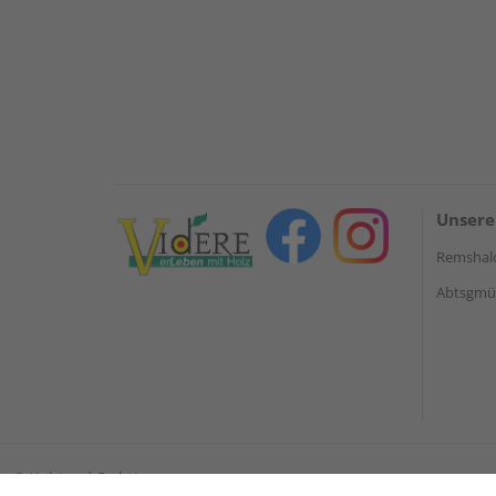
Unsere
Remshal
Abtsgmün
©
HolzLand GmbH