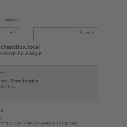
€ / Paket(e))
m²
Paket(e)
rchantBox.total
ndkosten für Stückgut
rch:
dere, Remshalden
stetten
en
g:
antBox.option.delivery.laterAvailable.subtext