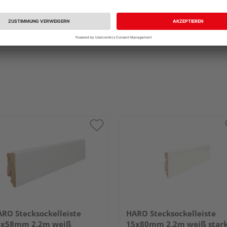
RO Stecksockelleiste
HARO Stecksockelleiste
6x58mm 2,2m weiß
15x80mm 2,2m weiß star