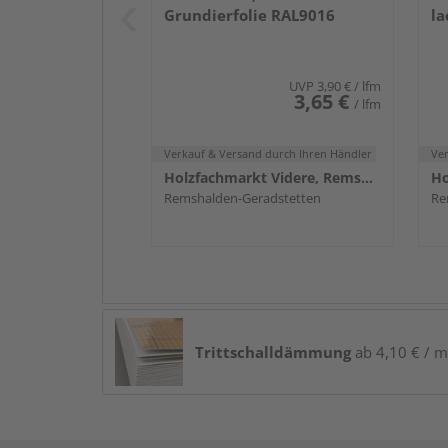
Grundierfolie RAL9016
la
UVP
3,90 €
/ lfm
3,65 €
/ lfm
Verkauf & Versand
durch Ihren Händler
Ve
Holzfachmarkt Videre, Remshalden
Remshalden-Geradstetten
Re
Trittschalldämmung
ab 4,10 € / m