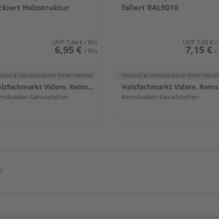
ckiert Holzstruktur
foliert RAL9010
UVP
7,44 €
/ lfm
UVP
7,65 €
/
6,95 €
7,15 €
/ lfm
/
rkauf & Versand
durch Ihren Händler
Verkauf & Versand
durch Ihren Händl
Holzfachmarkt Videre, Remshalden
Holzf
mshalden-Geradstetten
Remshalden-Geradstetten
²