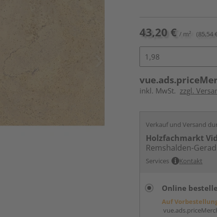
43,20 €
/ m²
(85,54 
vue.ads.priceMe
inkl. MwSt.
zzgl. Versa
Verkauf und Versand du
Holzfachmarkt Vi
Remshalden-Gerad
Services
Kontakt
Online bestell
Auf Vorbestellun
vue.ads.priceMerch