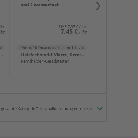
weiß wasserfest
Remshalden-Gerad
 lfm
UVP
7,97 €
/ lfm
7,45 €
 lfm
/ lfm
er
Verkauf & Versand
durch Ihren Händler
achmarkt Videre, Remshalden
Holzfachmarkt Videre, Remshalden
Remshalden-Geradstetten
gesamte Kategorie Trittschalldämmung entdecken