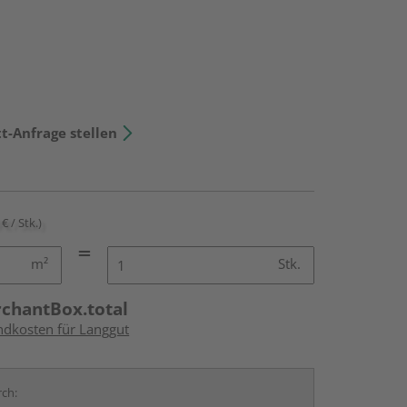
t-Anfrage stellen
€ / Stk.)
m²
Stk.
rchantBox.total
andkosten für Langgut
rch: