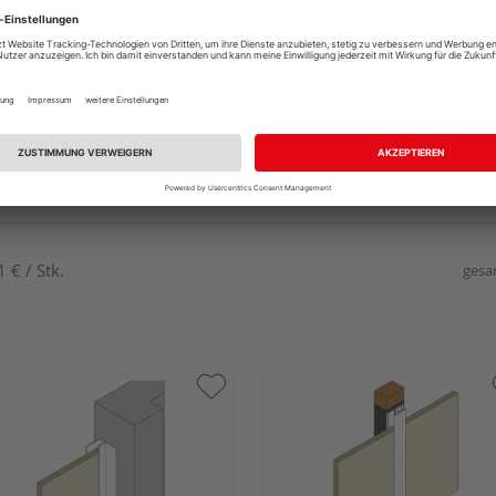
 € / Stk.
gesa