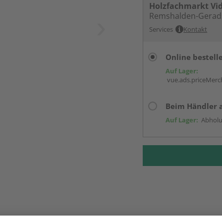
Holzfachmarkt Vi
Remshalden-Gerad
Services
Kontakt
Online bestell
Auf Lager:
vue.ads.priceMerch
Beim Händler 
Auf Lager:
Abholu