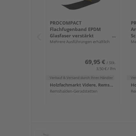
PROCOMPACT
P
Flachfugenband EPDM
An
Glasfaser verstärkt
Sc
selbstklebend 0,75mm,
Mehrere Ausführungen erhältlich
L
Me
Länge 20m
69,95 €
/ Stk.
3,50 € / lfm
Verkauf & Versand
durch Ihren Händler
Ve
Holzfachmarkt Videre, Remshalden
Remshalden-Geradstetten
Re