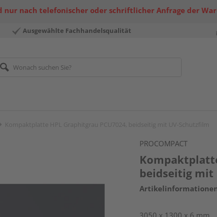
 nur nach telefonischer oder schriftlicher Anfrage der Wa
Ausgewählte Fachhandelsqualität
Kompaktplatte HPL Graphitgrau PCU7024, beidseitig mit UV-Schutzfilm
PROCOMPACT
Kompaktplatte
beidseitig mit
Artikelinformatione
3050 x 1300 x 6 mm