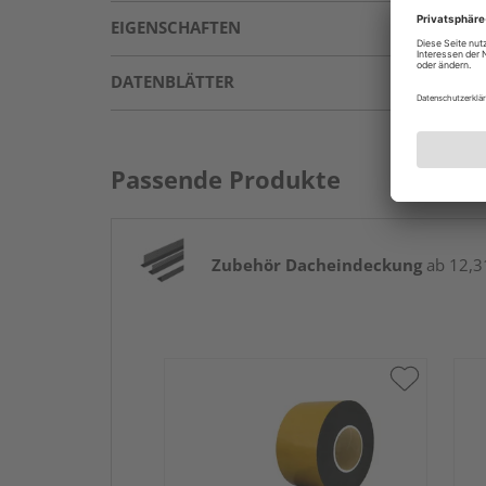
EIGENSCHAFTEN
DATENBLÄTTER
Passende Produkte
Zubehör Dacheindeckung
ab 12,31