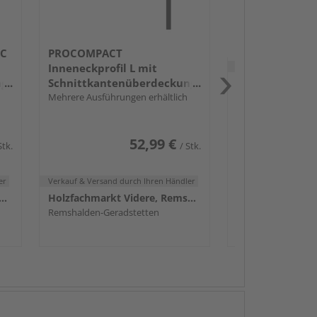
 C
PROCOMPACT
Verkauf & Versand
du
Inneneckprofil L mit
g,
Schnittkantenüberdeckung,
Länge 3055mm
Mehrere Ausführungen erhältlich
Remshalden-Gerad
52,99 €
Stk.
/ Stk.
er
Verkauf & Versand
durch Ihren Händler
achmarkt Videre, Remshalden
Holzfachmarkt Videre, Remshalden
Remshalden-Geradstetten