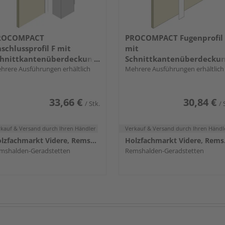
ROCOMPACT
PROCOMPACT Fugenprofil
schlussprofil F mit
mit
hnittkantenüberdeckung,
Schnittkantenüberdeckun
änge 3055mm
hrere Ausführungen erhältlich
Länge 3055mm
Mehrere Ausführungen erhältlich
33,66 €
30,84 €
/ Stk.
/ 
rkauf & Versand
durch Ihren Händler
Verkauf & Versand
durch Ihren Händl
Holzfachmarkt Videre, Remshalden
Holzf
mshalden-Geradstetten
Remshalden-Geradstetten