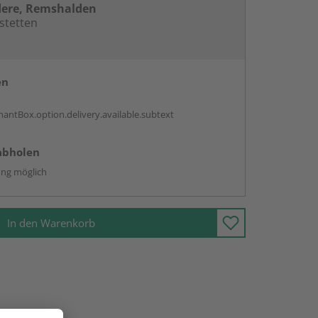
dere, Remshalden
stetten
en
antBox.option.delivery.available.subtext
abholen
ng möglich
In den Warenkorb