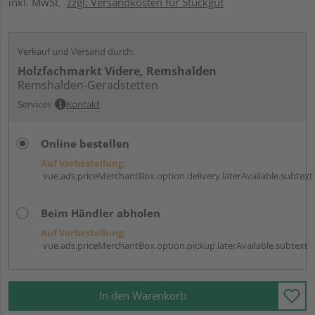
inkl. MwSt.
zzgl. Versandkosten für Stückgut
Verkauf und Versand durch:
Holzfachmarkt Videre, Remshalden
Remshalden-Geradstetten
Services
Kontakt
Online bestellen
Auf Vorbestellung:
vue.ads.priceMerchantBox.option.delivery.laterAvailable.subtext
Beim Händler abholen
Auf Vorbestellung:
vue.ads.priceMerchantBox.option.pickup.laterAvailable.subtext
In den Warenkorb