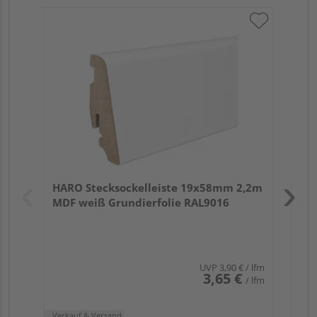
HA
wei
Verk
Hol
HARO Stecksockelleiste 19x58mm 2,2m
Rem
MDF weiß Grundierfolie RAL9016
UVP
3,90 €
/ lfm
3,65 €
/ lfm
Verkauf & Versand