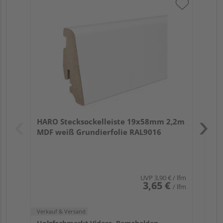
HA
wei
Verk
Hol
HARO Stecksockelleiste 19x58mm 2,2m
Rem
MDF weiß Grundierfolie RAL9016
UVP
3,90 €
/ lfm
3,65 €
/ lfm
Verkauf & Versand