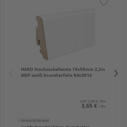
HA
wei
Verk
Hol
HARO Stecksockelleiste 19x58mm 2,2m
Rem
MDF weiß Grundierfolie RAL9016
UVP
3,90 €
/ lfm
3,65 €
/ lfm
Verkauf & Versand