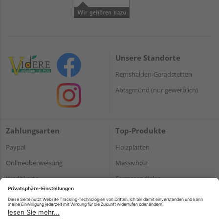
Unsere Standorte
Remshalden-Geradstetten
Abtsgmünd (nur gewerblich)
Zahlungsarten
Top-Produkte
Paypal
Holzplatten
Onlineüberweisung
Massivholz
Kreditkarte
Terrassendielen
Rechnung*
*Bonität vorausgesetzt