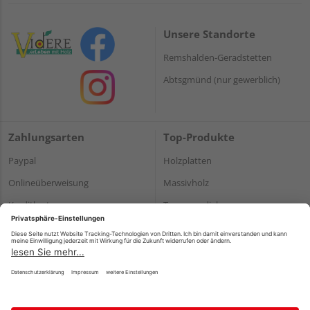
Unsere Standorte
Remshalden-Geradstetten
Abtsgmünd (nur gewerblich)
Zahlungsarten
Top-Produkte
Paypal
Holzplatten
Onlineüberweisung
Massivholz
Kreditkarte
Terrassendielen
Rechnung*
*Bonität vorausgesetzt
Impressum
Datenschutz
AGB
Barrierefreiheitserklärung