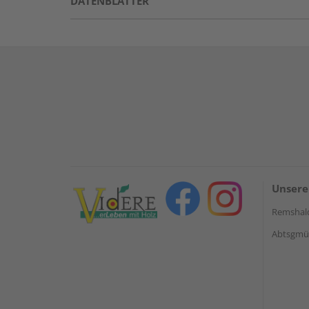
DATENBLÄTTER
Unsere
Remshal
Abtsgmün