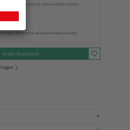
antBox.option.delivery.laterAvailable.subtext
abholen
g:
antBox.option.pickup.laterAvailable.subtext
In den Warenkorb
fragen