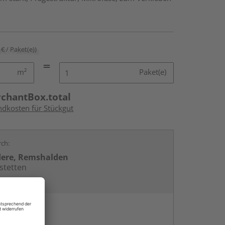
 € / Paket(e))
m²
Paket(e)
rchantBox.total
ndkosten für Stückgut
rch:
dere, Remshalden
stetten
en
g: