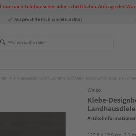
 nur nach telefonischer oder schriftlicher Anfrage der Wa
Ausgewählte Fachhandelsqualität
öden
Klebe-Designboden Ecuran® Soft Oak Pepper Landhausdiele - wine
Wineo
Klebe-Designb
Landhausdiele
Artikelinformatione
129,8 x 19,9 cm, 2,2 m