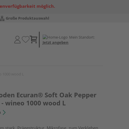
renverfügbarkeit möglich.
Große Produktauswahl
Mein Standort:
Jetzt angeben
o 1000 wood L
oden Ecuran® Soft Oak Pepper
 - wineo 1000 wood L
n
m stark, Prägestruktur, Mikrofase, zum Verkleben