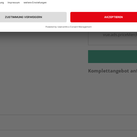
vue.ads.priceMerch
Beim Händler 
Auf Vorbestellun
vue.ads.priceMerch
Komplettangebot an