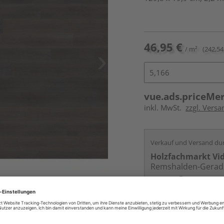
46,95 €
/ m²
(242,54
vue.ads.priceMe
inkl. MwSt.
zzgl. Versa
Verkauf und Versand du
Holzfachmarkt Vi
Remshalden-Gerad
Services
Kontakt
Online bestell
Auf Vorbestellun