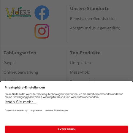
Unsere Standorte
Remshalden-Geradstetten
Abtsgmünd (nur gewerblich)
Zahlungsarten
Top-Produkte
Paypal
Holzplatten
Onlineüberweisung
Massivholz
Kreditkarte
Terrassendielen
Rechnung*
*Bonität vorausgesetzt
Impressum
Datenschutz
AGB
Barrierefreiheitserklärung