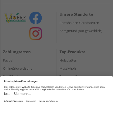
Unsere Standorte
Remshalden-Geradstetten
Abtsgmünd (nur gewerblich)
Zahlungsarten
Top-Produkte
Paypal
Holzplatten
Onlineüberweisung
Massivholz
Kreditkarte
Terrassendielen
Rechnung*
*Bonität vorausgesetzt