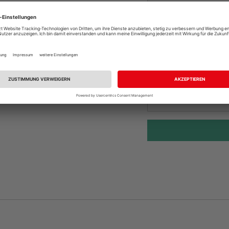
Online bestell
Auf Vorbestellun
vue.ads.priceMerch
Beim Händler 
Auf Vorbestellun
vue.ads.priceMerch