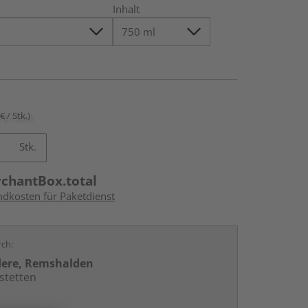
Inhalt
€ / Stk.)
Stk.
rchantBox.total
ndkosten für Paketdienst
rch:
dere, Remshalden
stetten