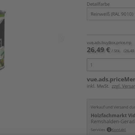
Detailfarbe
vue.ads.buyBox.price.rrp
26,49 €
/ Stk.
(26,49 
vue.ads.priceMe
inkl. MwSt.
zzgl. Versa
Verkauf und Versand du
Holzfachmarkt Vi
Remshalden-Gerad
Services
Kontakt