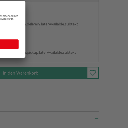
en
g:
antBox.option.delivery.laterAvailable.subtext
abholen
g:
antBox.option.pickup.laterAvailable.subtext
In den Warenkorb