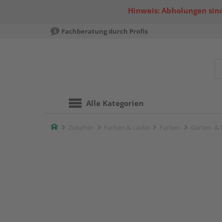
Hinweis: Abholungen sind
Fachberatung durch Profis
Alle Kategorien
Home
Zubehör
Farben & Lacke
Farben
Garten- & 