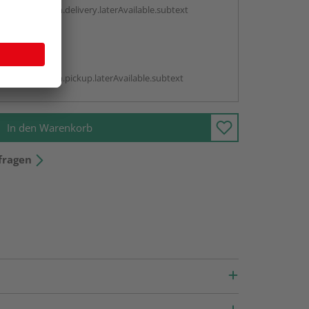
antBox.option.delivery.laterAvailable.subtext
abholen
g:
antBox.option.pickup.laterAvailable.subtext
In den Warenkorb
fragen