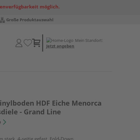
renverfügbarkeit möglich.
Große Produktauswahl
Mein Standort:
Jetzt angeben
Vinylboden HDF Eiche Menorca
diele - Grand Line
n
 stark, 4-seitig gefast, Fold-Down