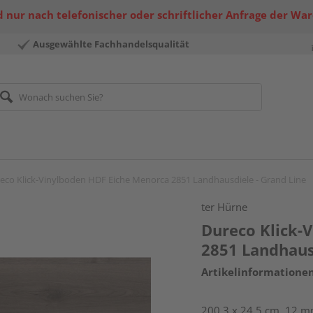
 nur nach telefonischer oder schriftlicher Anfrage der Wa
Ausgewählte Fachhandelsqualität
eco Klick-Vinylboden HDF Eiche Menorca 2851 Landhausdiele - Grand Line
ter Hürne
Dureco Klick-
2851 Landhaus
Artikelinformatione
200,3 x 24,5 cm, 12 mm