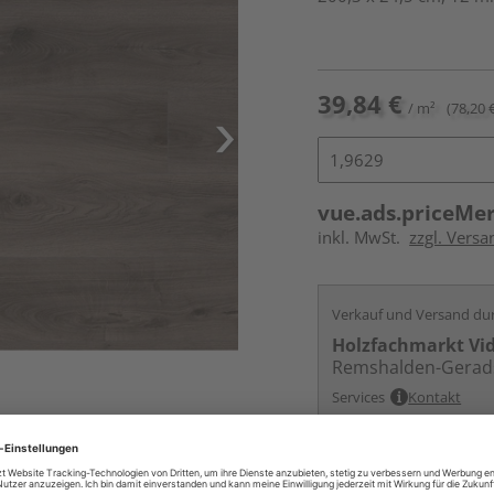
39,84 €
/ m²
(78,20 
vue.ads.priceMe
inkl. MwSt.
zzgl. Versa
Verkauf und Versand du
Holzfachmarkt Vi
Remshalden-Gerad
Services
Kontakt
Online bestell
Auf Vorbestellun