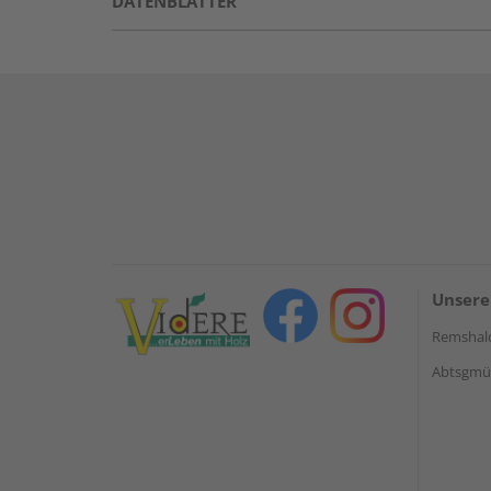
DATENBLÄTTER
Unsere
Remshal
Abtsgmün