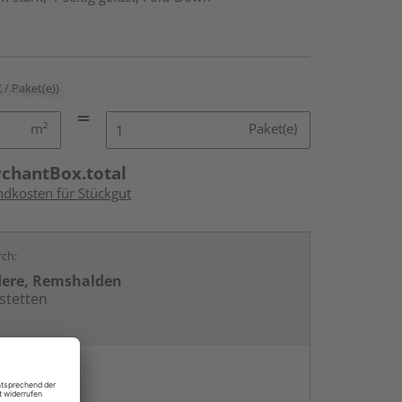
€ / Paket(e))
m²
Paket(e)
rchantBox.total
ndkosten für Stückgut
rch:
dere, Remshalden
stetten
en
g: