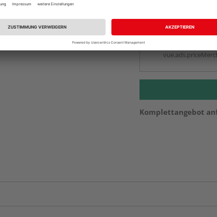
vue.ads.priceMerch
Beim Händler 
Auf Vorbestellun
vue.ads.priceMerch
Komplettangebot an