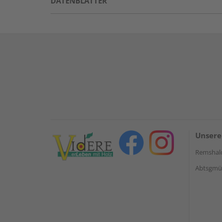
DATENBLÄTTER
Unsere
Remshal
Abtsgmün