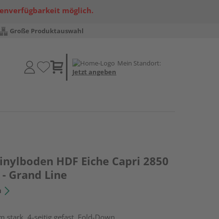
renverfügbarkeit möglich.
Große Produktauswahl
Mein Standort:
Jetzt angeben
Vinylboden HDF Eiche Capri 2850
 - Grand Line
n
 stark, 4-seitig gefast, Fold-Down