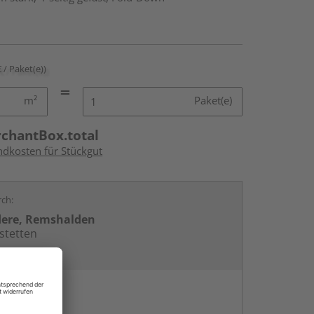
€ / Paket(e))
m²
Paket(e)
rchantBox.total
ndkosten für Stückgut
rch:
dere, Remshalden
stetten
en
g: