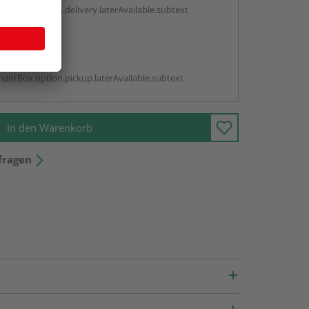
antBox.option.delivery.laterAvailable.subtext
abholen
g:
antBox.option.pickup.laterAvailable.subtext
In den Warenkorb
fragen