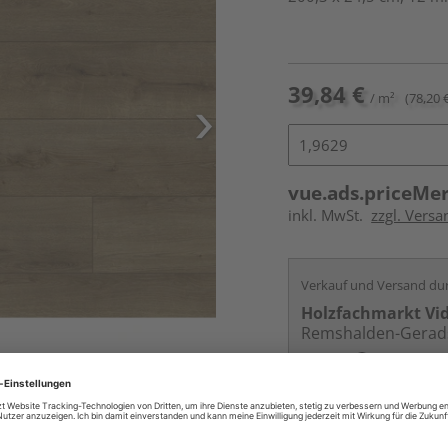
39,84 €
/ m²
(78,20 
vue.ads.priceMe
inkl. MwSt.
zzgl. Versa
Verkauf und Versand du
Holzfachmarkt Vi
Remshalden-Gerad
Services
Kontakt
Online bestell
Auf Vorbestellun