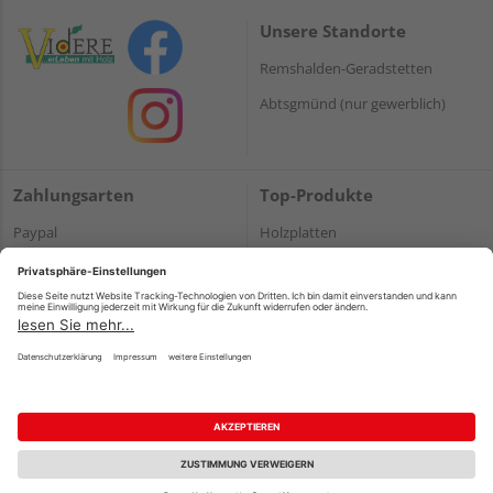
Unsere Standorte
Remshalden-Geradstetten
Abtsgmünd (nur gewerblich)
Zahlungsarten
Top-Produkte
Paypal
Holzplatten
Onlineüberweisung
Massivholz
Kreditkarte
Terrassendielen
Rechnung*
*Bonität vorausgesetzt
Impressum
Datenschutz
AGB
Barrierefreiheitserklärung