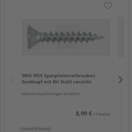
SW
Ede
Meh
Verk
Hol
SWG HOX Spanplattenschrauben
Rem
Senkkopf mit Bit Stahl verzinkt
Mehrere Ausführungen erhältlich
8,99 €
/ Paket(e)
Verkauf & Versand